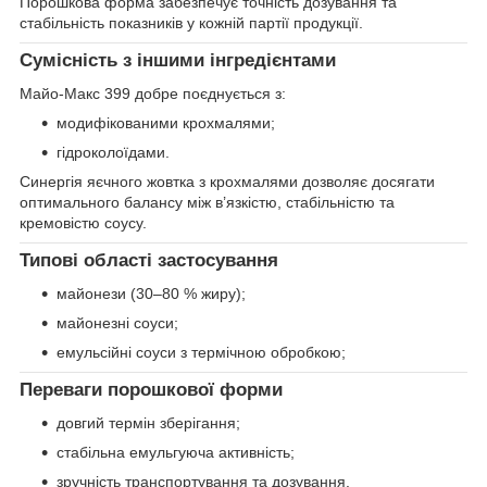
Порошкова форма забезпечує точність дозування та
стабільність показників у кожній партії продукції.
Сумісність з іншими інгредієнтами
Майо-Макс 399 добре поєднується з:
модифікованими крохмалями;
гідроколоїдами.
Синергія яєчного жовтка з крохмалями дозволяє досягати
оптимального балансу між в’язкістю, стабільністю та
кремовістю соусу.
Типові області застосування
майонези (30–80 % жиру);
майонезні соуси;
емульсійні соуси з термічною обробкою;
Переваги порошкової форми
довгий термін зберігання;
стабільна емульгуюча активність;
зручність транспортування та дозування.