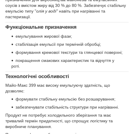
соусів з вмістом жиру від 30 % до 80 %. Забезпечує стабільну
емульсію типу "
олія у воді
"
навіть при нагріванні та
пастеризації.
Функціональне призначення
емульгування жирової фази;
стабілізація емульсії при термічній обробці;
формування кремової текстури та глянцевої поверхні;
покращення смакових характеристик та відчуття у
роті.
Технологічні особливості
Майо-Макс 399 має високу емульгуючу здатність, що
дозволяє:
формувати стабільну емульсію без розшарування;
забезпечувати стабільність структури при нагріванні.
Продукт не потребує холодильного зберігання та має
тривалий термін придатності, що спрощує логістику та
виробниче планування.