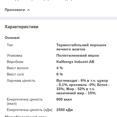
Приховати
Характеристики
Основні
Тип
Термостабільний порошок
яєчного жовтка
Упаковка
Поліетиленовий мішок
Виробник
Kallbergs Industri AB
Вміст вологи
4 %
Вміст солі
8 %
Харчова цінність
Вуглеводні - 6% в т.ч. цукор
- 0,1%, крохмаль -0%; Білок -
33%; Жир - 52% в т.ч.
насичений жир - 15%;
Енергетична цінність
600 ккал
(ккал)
Енергетична цінність (кДж)
2550 кДж
Мікробіологічний стан