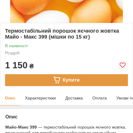
Термостабільний порошок яєчного жовтка
Майо - Макс 399 (мішки по 15 кг)
В наявності
Роздріб
1 150
₴
Купити
Опис
Характеристики
Доставка
Оплата
Умови п
Опис
Майо-Макс 399
— термостабільний порошок яєчного жовтка,
призначений для виробництва майонезів та емульсійних