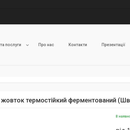
 та послуги
Про нас
Контакти
Презентації
 жовток термостійкий ферментований (Шв
В наявн