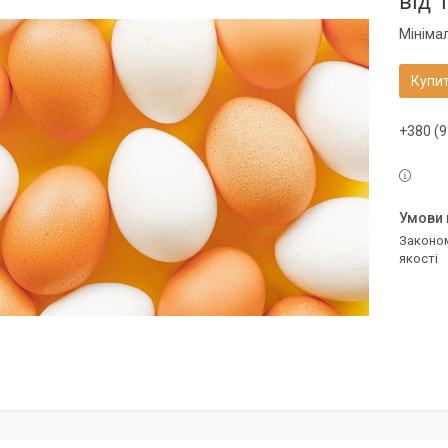
від
1
Мініма
Купи
+380 (9
Законом не передбачено повернення та обмін даного товару належної
якості