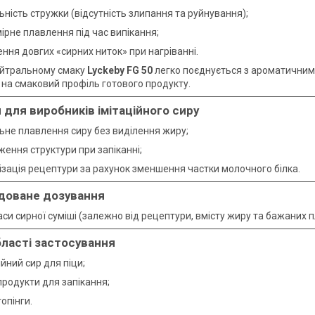
ьність стружки (відсутність злипання та руйнування);
ірне плавлення під час випікання;
ння довгих «сирних ниток» при нагріванні.
ейтральному смаку
Lyckeby FG 50
легко поєднується з ароматичним
на смаковий профіль готового продукту.
 для виробників імітаційного сиру
льне плавлення сиру без виділення жиру;
ення структури при запіканні;
ізація рецептури за рахунок зменшення частки молочного білка.
доване дозування
аси сирної суміші (залежно від рецептури, вмісту жиру та бажаних 
бласті застосування
ійний сир для піци;
продукти для запікання;
топінги.