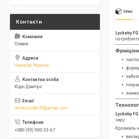
Опис
Lyckeby FG
потребують
Славія
Функціон
частко
Чернігів, Україна
формув
забез
покра
Юдін Дмитро
знижен
Технолог
dmitry.yudin.ft@gmail.com
Lyckeby FG
сиру.
Крохмаль н
+380 (93) 900-53-67
високу