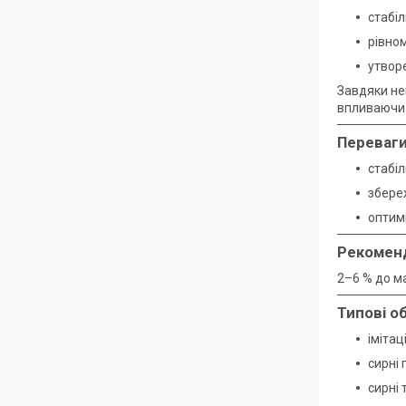
стабіл
рівном
утворе
Завдяки н
впливаючи 
Переваги
стабі
збереж
оптим
Рекомен
2–6 % до м
Типові о
імітац
сирні 
сирні 