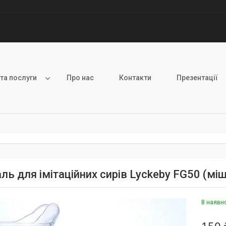
 та послуги
Про нас
Контакти
Презентації
ь для імітаційних сирів Lyckeby FG50 (міш
В наявн