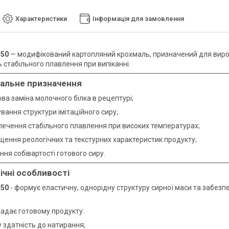
Характеристики
Інформація для замовлення
 50
— модифікований картопляний крохмаль, призначений для виробн
 стабільного плавлення при випіканні.
альне призначення
ва заміна молочного білка в рецептурі;
ання структури імітаційного сиру;
печення стабільного плавлення при високих температурах;
щення реологічних та текстурних характеристик продукту;
ня собівартості готового сиру.
ічні особливості
 50
- формує еластичну, однорідну структуру сирної маси та забезп
адає готовому продукту:
 здатність до натирання;