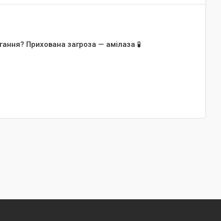
гання? Прихована загроза — амілаза 🧪