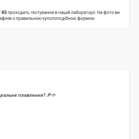
т К5
проходить тестування в нашій лабораторії. На фото ви
 мафінів з правильною куполоподібною формою.
деальне плавлення? 🍕🌱