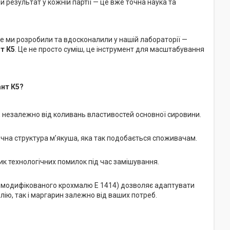
 результат у кожній партії — це вже точна наука та
ке ми розробили та вдосконалили у нашій лабораторії —
нт К5
. Це не просто суміш, це інструмент для масштабування
ант К5?
ії, незалежно від коливань властивостей основної сировини.
тична структура м’якуша, яка так подобається споживачам.
 технологічних помилок під час замішування.
а модифікованого крохмалю Е 1414) дозволяє адаптувати
лію, так і маргарин залежно від ваших потреб.