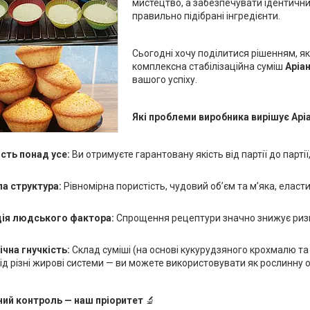
мистецтво, а забезпечувати ідентичний
правильно підібрані інгредієнти.
Сьогодні хочу поділитися рішенням, я
комплексна стабілізаційна суміш
Аріа
вашого успіху.
Які проблеми виробника вирішує Арі
сть понад усе:
Ви отримуєте гарантовану якість від партії до парт
а структура:
Рівномірна пористість, чудовий об’єм та м’яка, елас
ція людського фактора:
Спрощення рецептури значно знижує ризик
чна гнучкість:
Склад суміші (на основі кукурудзяного крохмалю т
ід різні жирові системи — ви можете використовувати як рослинну о
ий контроль — наш пріоритет
🔬