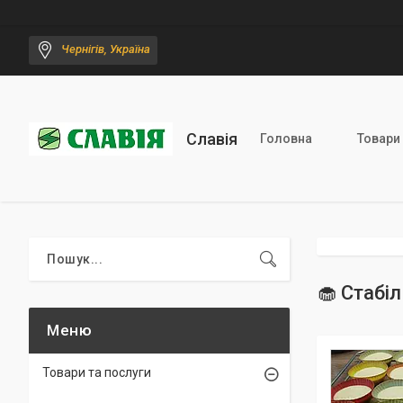
Чернігів, Україна
Славія
Головна
Товари
🧁 Стабі
Товари та послуги