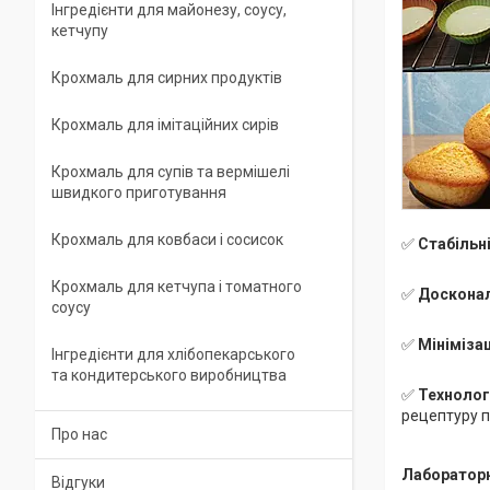
Інгредієнти для майонезу, соусу,
кетчупу
Крохмаль для сирних продуктів
Крохмаль для імітаційних сирів
Крохмаль для супів та вермішелі
швидкого приготування
Крохмаль для ковбаси і сосисок
✅
Стабільні
Крохмаль для кетчупа і томатного
✅
Досконал
соусу
✅
Мініміза
Інгредієнти для хлібопекарського
та кондитерського виробництва
✅
Технологі
рецептуру п
Про нас
Лабораторн
Відгуки